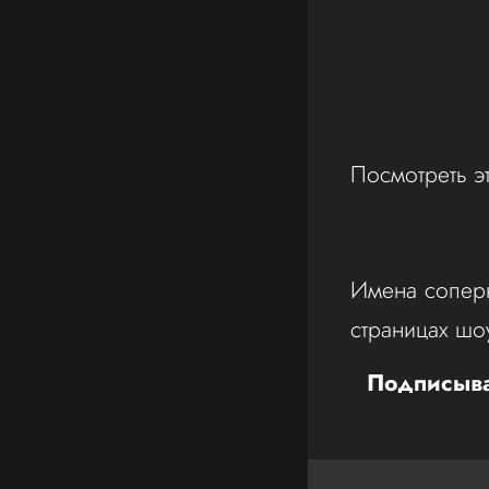
Посмотреть э
Имена соперн
страницах шо
Подписыва