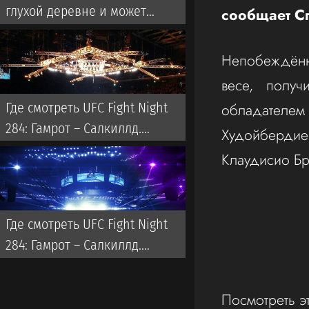
глухой деревне и может
сообщает С
выбить казахстанца из UFC. Что
за боец?
Непобеждённ
весе, полу
обладателем
Где смотреть UFC Fight Night
284: Гамрот – Салкиллд.
Худойбердие
Сохранит ли казахстанец Дияр
Клаудисио Бр
Нургожай место в UFC?
Где смотреть UFC Fight Night
284: Гамрот – Салкиллд.
Сохранит ли казахстанец Дияр
Нургожай место в UFC?т
Посмотреть э