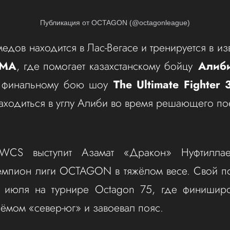
Публикация от OCTAGON (@octagonleague)
едов находится в Лас-Вегасе и тренируется в и
MMA
, где помогает казахстанскому бойцу
Алиб
к финальному бою шоу
The Ultimate Fighter 
находиться в углу Алиби во время решающего по
WCS выступит Азамат «Дракон» Нуфтиллаев
емпион лиги OCTAGON в тяжёлом весе. Свой п
 июля на турнире Octagon 75, где финишир
ёмом «север-юг» и завоевал пояс.