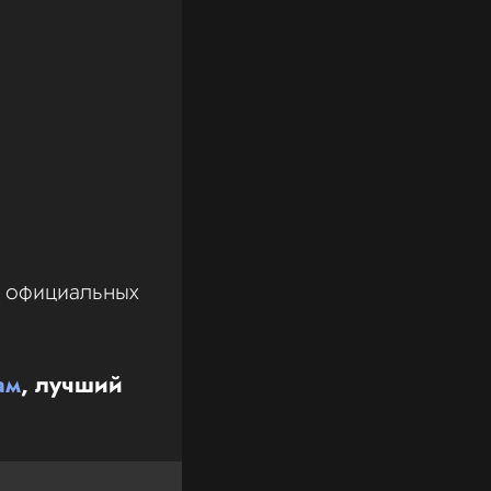
а официальных
ам
, лучший