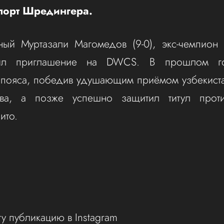
порт Шредингера.
ый Муртазали Магомедов (9-0), экс-чемпион 
чил приглашение на DWCS. В прошлом г
 пояса, победив удушающим приёмом узбекист
ва, а позже успешно защитил титул прот
ито.
ту публикацию в Instagram