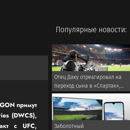
Популярные новости:
Отец Даку отреагировал на
переход сына в «Спартак»,
намекнув на трофеи
AGON примут
ries (DWCS),
акт с UFC,
Заболотный