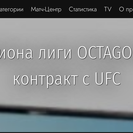
атегории
Матч-Центр
Статистика
TV
О пр
иона лиги OCTAGO
контракт с UFC