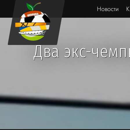
Новости
К
Два экс-чемп