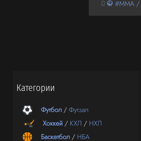
🥋 #MMA /
Категории
Футбол
/
Футзал
Хоккей
/
КХЛ
/
НХЛ
Баскетбол
/
НБА