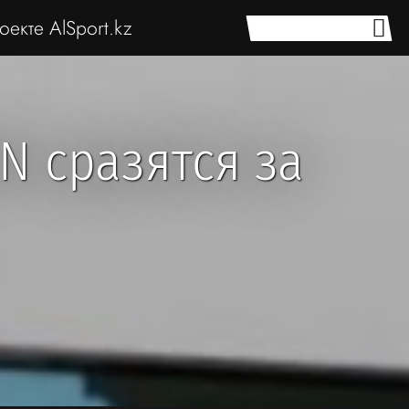
оекте AlSport.kz
N сразятся за