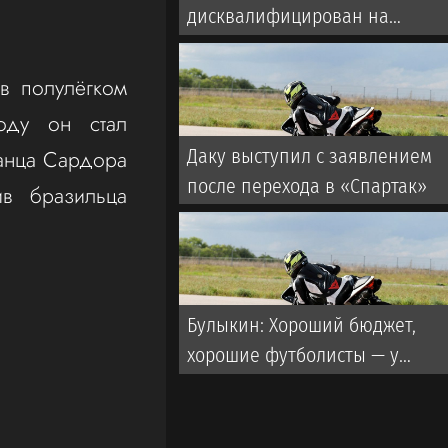
дисквалифицирован на
полгода. Известна причина
в полулёгком
оду он стал
анца Сардора
Даку выступил с заявлением
после перехода в «Спартак»
ив бразильца
Булыкин: Хороший бюджет,
хорошие футболисты — у
«Локомотива» этого нет