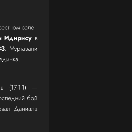
звестном зале
и Идирису
в
33
. Муртазали
единка.
 (17-1-1) —
оследний бой
овал Даниала