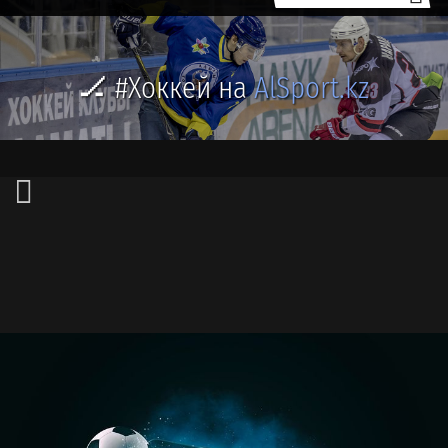
🏒 #Хоккей на
AlSport.kz
🏒 #ХОККЕЙ