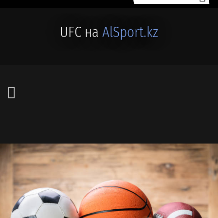
UFC на
AlSport.kz
⚽ #ФУТБОЛ