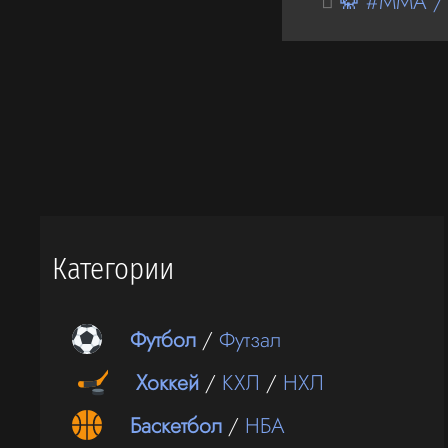
🥋 #MMA /
Категории
Футбол
/
Футзал
Хоккей
/
КХЛ
/
НХЛ
Баскетбол
/
НБА