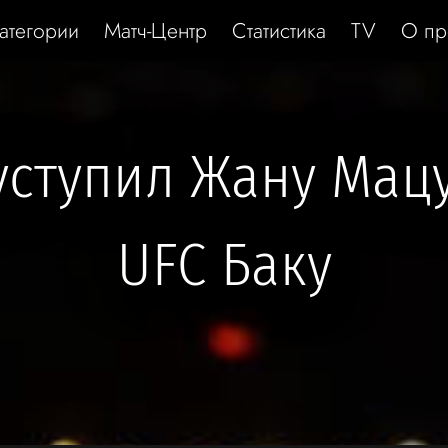
атегории
Матч-Центр
Статистика
TV
О пр
уступил Жану Мац
UFC Баку