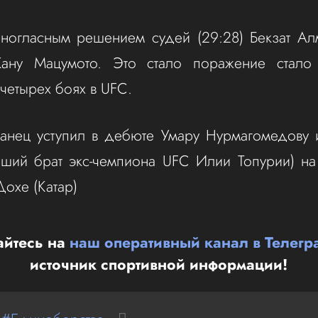
ногласным решением судей (29:28) Бекзат Ал
ану Мацумото. Это стало поражение стало
 четырех боях в UFC.
танец уступил в дебюте Умару Нурмагомедову
рший брат экс-чемпиона UFC Илии Топурии) н
 Дохе (Катар)
йтесь на
наш оперативный канал в Телегр
источник спортивной информации!