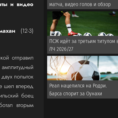
аты и видео
матча, видео голов и обзор
махан
(12-3)
ПСЖ идёт за третьим титулом 
ЛЧ 2026/27
кой отправил
л амплитудный
 двух попыток
ше шел вперед
Реал нацелился на Родри.
Барса спорит за Оунахи
ильский боец
ботал вторым