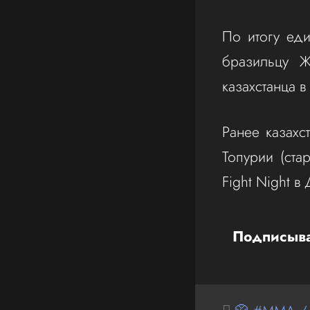
По итогу еди
бразильцу Ж
казахстанца в
Ранее казахс
Топурии (ста
Fight Night в
Подписыва