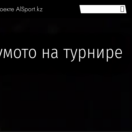
оекте AlSport.kz
умото на турнире