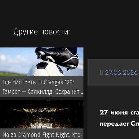
Другие новости:
27.06.2026
Где смотреть UFC Vegas 120:
Гамрот — Салкиллд. Сохранит
ли казахстанец Дияр Нургожай
место в UFC?
27 июня ста
передает С
Naiza Diamond Fight Night. Кто