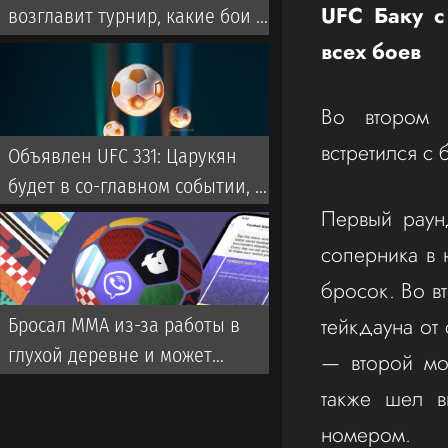
UFC Баку с
возглавит турнир, какие бои и
где смотреть
всех боев
Во втором 
встретился с
Объявлен UFC 331: Царукян
будет в со-главном событии, но
Первый раун
не против Оливейры
соперника в 
бросок. Во в
тейкдауна от
Бросал ММА из-за работы в
глухой деревне и может
— второй мо
выбить казахстанца из UFC. Что
также шел в
за боец?
номером.