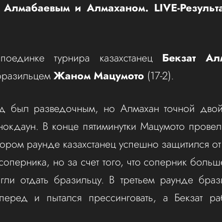
 Алмабаевым и Алмаханом. LIVE-Результ
поединке турнира казахстанец
Бекзат Ал
 бразильцем
Жаном Мацумото
(17-2).
д был разведочным, но Алмахан точной двой
нокдаун. В конце пятиминутки Мацумото прове
тором раунде казахстанец успешно защитился от
 соперника, но за счет того, что соперник боль
гли отдать бразильцу. В третьем раунде браз
перед и пытался прессинговать, а Бекзат ра