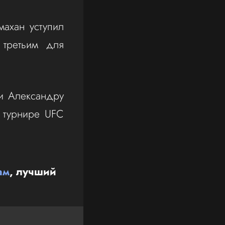
махан уступил
 третьим для
 и Александру
а турнире UFC
ам
, лучший