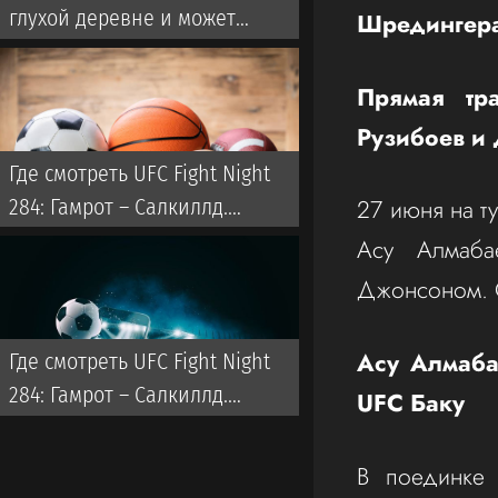
глухой деревне и может
Шредингер
выбить казахстанца из UFC. Что
за боец?
Прямая тр
Рузибоев и 
Где смотреть UFC Fight Night
27 июня на т
284: Гамрот – Салкиллд.
Сохранит ли казахстанец Дияр
Асу Алмаба
Нургожай место в UFC?
Джонсоном. 
Асу Алмаба
Где смотреть UFC Fight Night
284: Гамрот – Салкиллд.
UFC Баку
Сохранит ли казахстанец Дияр
Нургожай место в UFC?т
В поединке 