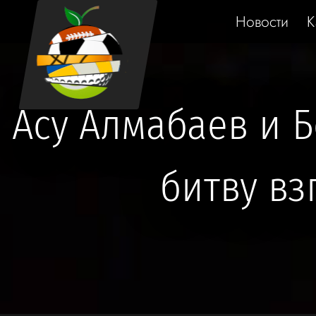
Новости
К
Асу Алмабаев и 
битву вз