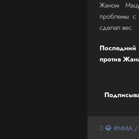
Жаном Мацу
проблемы с 
сделал вес.
Последний 
против Жан
Подписыва
🥋 #MMA /