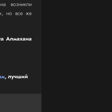
на возникли
х, но все же
та Алмахана
ам
, лучший