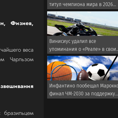
титул чемпиона мира в 2026
году: где, когда и что за
боксер?
н, Физиев,
Винисиус удалил все
гчайшего веса
упоминания о «Реале» в свои
соцсетях
ем Чарльзом
взвешивания
Инфантино пообещал Марокк
финал ЧМ-2030 за поддержку
его кандидатуры
с бразильцем