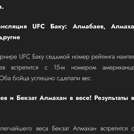
а.
ансляция UFC Баку: Алмабаев, Алмаха
другие
урнире UFC Баку седьмой номер рейтинга наиле
ев встретится с 15-м номером американц
Оба бойца успешно сделали вес.
ев и Бекзат Алмахан в весе! Результаты 
легчайшего веса Бекзат Алмахан встретится 