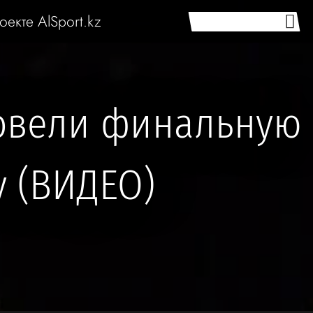
оекте AlSport.kz
ровели финальную
у (ВИДЕО)