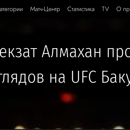
атегории
Матч-Центр
Статистика
TV
О пр
Бекзат Алмахан п
глядов на UFC Бак