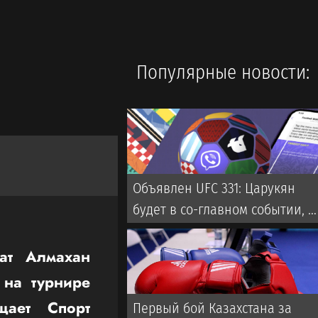
Популярные новости:
Объявлен UFC 331: Царукян
будет в со-главном событии, н
не против Оливейры
ат Алмахан
 на турнире
щает Спорт
Первый бой Казахстана за