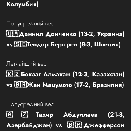
Колумбия)
Полусредний вес
🇺🇦Даниил Донченко (13-2, Украина)
vs 🇸🇪Теодор Берггрен (8-3, Швеция)
Легчайший вес
🇰🇿Бекзат Алмахан (12-3, Казахстан)
vs 🇧🇷Жан Мацумото (17-2, Бразилия)
Полусредний вес
🇦🇿Тахир Абдуллаев (21-3,
Азербайджан) vs 🇧🇷Джефферсон