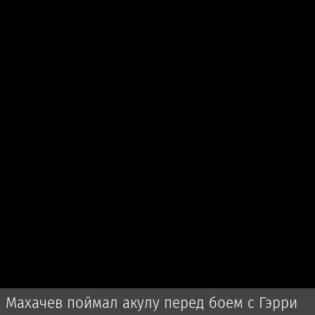
Махачев поймал акулу перед боем с Гэрри