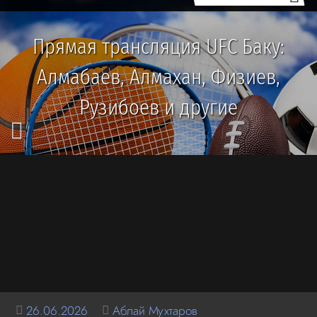
Прямая трансляция UFC Баку:
Алмабаев, Алмахан, Физиев,
Рузибоев и другие
26.06.2026
Аблай Мухтаров