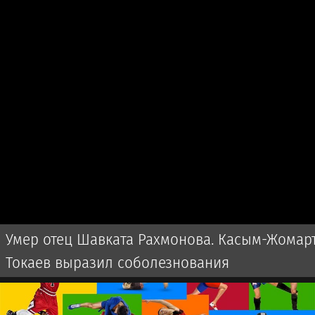
Умер отец Шавката Рахмонова. Касым-Жомар
Токаев выразил соболезнования