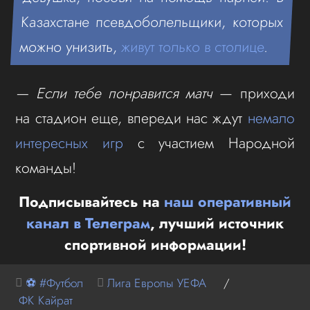
Казахстане псевдоболельщики, которых
можно унизить,
живут только в столице
.
— Если тебе понравится матч
— приходи
на стадион еще, впереди нас ждут
немало
интересных игр
с участием Народной
команды!
Подписывайтесь на
наш оперативный
канал в Телеграм
, лучший источник
спортивной информации!
⚽ #Футбол
Лига Европы УЕФА
/
ФК Кайрат