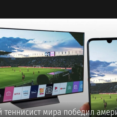
 теннисист мира победил амер