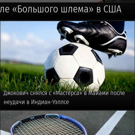
ле «Большого шлема» в США
🥎 #ТЕННИС
Джокович снялся с «Мастерса» в Майами после
неудачи в Индиан-Уэллсе
🥎 #ТЕННИС