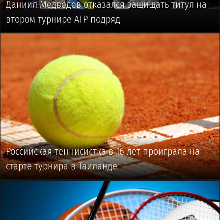
Даниил Медведев отказался защищать титул на
втором турнире ATP подряд
🥎 #ТЕННИС
Российская теннисистка в 16 лет проиграла на
старте турнира в Таиланде
🥎 #ТЕННИС