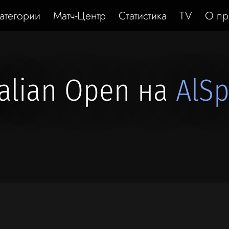
атегории
Матч-Центр
Статистика
TV
О пр
ralian Open на
AlSp