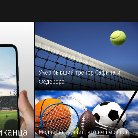
🥎 #ТЕННИС
Умер бывший тренер Сафина и
Федерера
🥎 #ТЕННИС
иканца
Медведев заявил, что не перешел