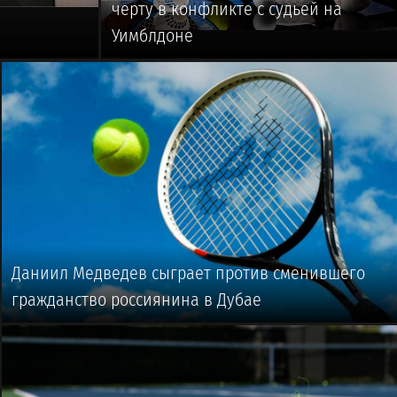
черту в конфликте с судьей на
Уимблдоне
🥎 #ТЕННИС
Даниил Медведев сыграет против сменившего
гражданство россиянина в Дубае
🥎 #ТЕННИС