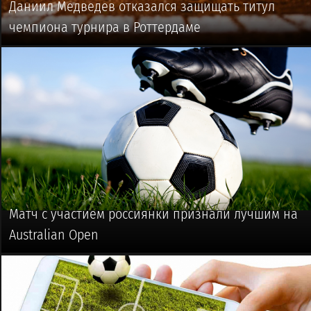
Даниил Медведев отказался защищать титул
чемпиона турнира в Роттердаме
🥎 #ТЕННИС
Матч с участием россиянки признали лучшим на
Australian Open
🥎 #ТЕННИС