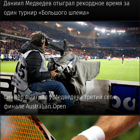
Даниил Медведев отыграл рекордное время за
один турнир «Большого шлема»
🥎 #ТЕННИС
Синнер выиграл у Медведева третий сет в
финале Australian Open
🥎 #ТЕННИС