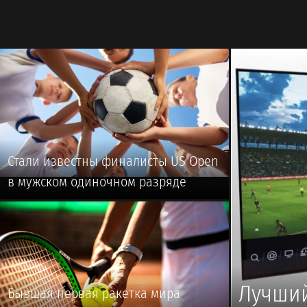
🥎 #ТЕННИС
🥎 #ТЕННИС
Стали известны финалисты US Open
в мужском одиночном разряде
🥎 #ТЕННИС
Лучший
Бывшая первая ракетка мира