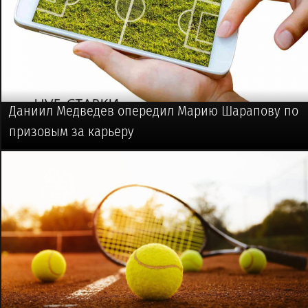
Даниил Медведев опередил Марию Шарапову по
призовым за карьеру
🥎 #ТЕННИС