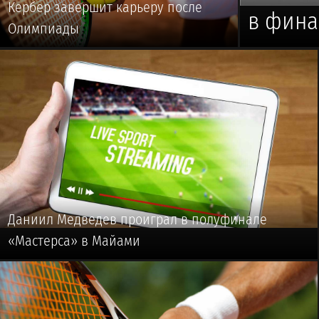
Кербер завершит карьеру после
в фина
Олимпиады
🥎 #ТЕННИС
Даниил Медведев проиграл в полуфинале
«Мастерса» в Майами
🥎 #ТЕННИС