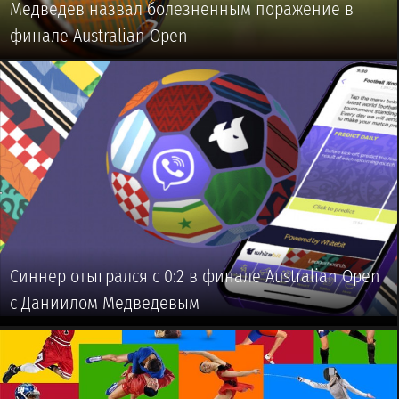
Медведев назвал болезненным поражение в
финале Australian Open
🥎 #ТЕННИС
Синнер отыгрался с 0:2 в финале Australian Open
с Даниилом Медведевым
🥎 #ТЕННИС