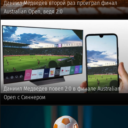
Даниил Медведев второй раз проиграл финал
Australian Open, ведя 2:0
🥎 #ТЕННИС
Даниил Медведев повел 2:0 в финале Australian
Open c Синнером
🥎 #ТЕННИС