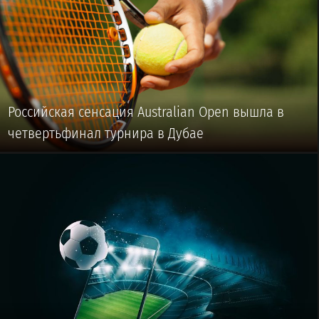
Российская сенсация Australian Open вышла в
четвертьфинал турнира в Дубае
🥎 #ТЕННИС