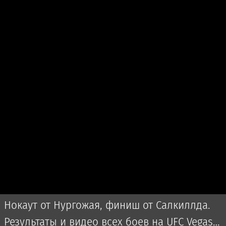
Нокаут от Нургожая, финиш от Салкиллда.
Результаты и видео всех боев на UFC Vegas