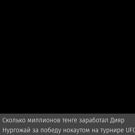
Сколько миллионов тенге заработал Дияр
Нургожай за победу нокаутом на турнире UF