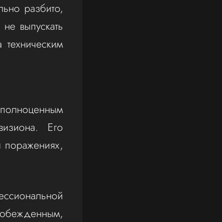
льно разбито,
 не выпускать
а техническим
л полноценным
изиона. Его
 поражениях,
ессиональной
побежденным,