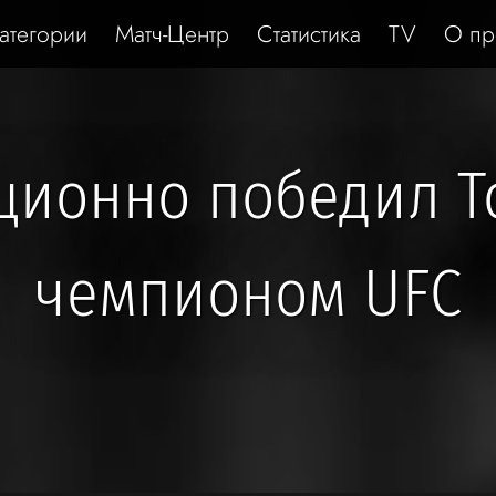
атегории
Матч-Центр
Статистика
TV
О пр
ционно победил Т
чемпионом UFC