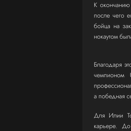
К окончанию 
после чего е
бойца на зак
нокаутом был
Благодаря эт
чемпионом 
профессиона
а победная с
Для Илии То
карьере. До