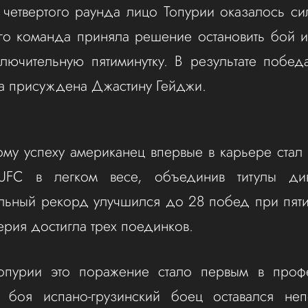
четвертого раунда лицо Топурии оказалось си
го команда приняла решение остановить бой и
лючительную пятиминутку. В результате побед
а присуждена Джастину Гейджи.
ому успеху американец впервые в карьере ста
UFC в легком весе, объединив титулы див
льный рекорд улучшился до 28 побед при пяти
ерия достигла трех поединков.
пурии это поражение стало первым в проф
 боя испано-грузинский боец оставался не