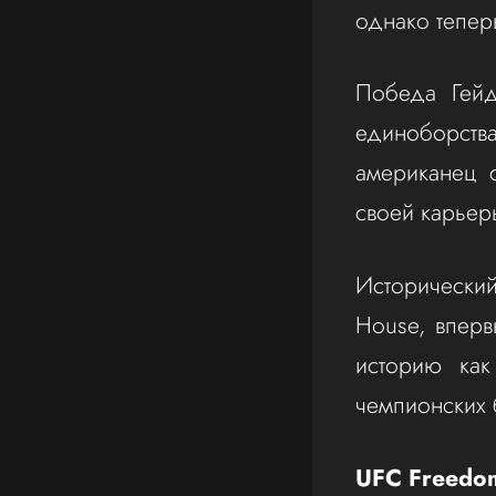
однако тепер
Победа Гейд
единоборства
американец 
своей карьер
Исторически
House, впер
историю ка
чемпионских 
UFC Freedom