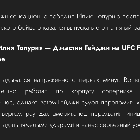
жи сенсационно победил Илию Топурию после т
ского бойца отказался выпускать его на пятый р
Илия Топурия — Джастин Гейджи на UFC 
ме
ладывался напряженно с первых минут. Во в
спешно работал по корпусу соперника 
ьнее, однако затем Гейджи сумел переломить х
твертом раундах американец перехватил иниц
падать тяжелыми ударами и нанес серьезный ур