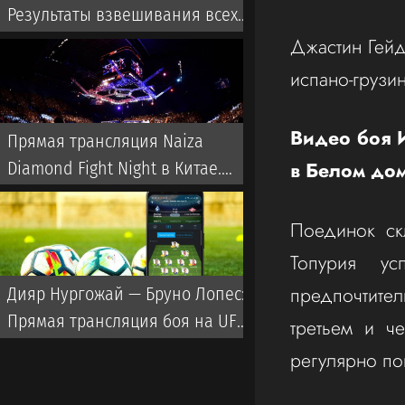
Результаты взвешивания всех
бойцов на UFC Vegas 120
Джастин Гейд
испано-грузин
Видео боя 
Прямая трансляция Naiza
в Белом до
Diamond Fight Night в Китае.
Когда и где смотреть турнир
Поединок ск
Топурия у
предпочтител
Дияр Нургожай — Бруно Лопес:
Прямая трансляция боя на UFC
третьем и че
Vegas 120
регулярно по