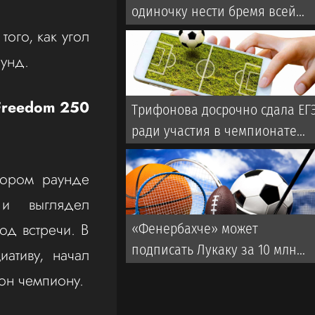
одиночку нести бремя всей
Бундеслиги
ого, как угол
аунд.
Freedom 250
Трифонова досрочно сдала ЕГ
ради участия в чемпионате
Европы
тором раунде
и выглядел
од встречи. В
«Фенербахче» может
подписать Лукаку за 10 млн
иативу, начал
евро
он чемпиону.