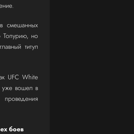
ение.
 в смешанных
о Топурию, но
лавный титул
ак UFC White
 уже вошел в
 проведения
сех боев