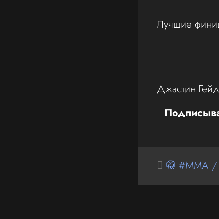
Лучшие фини
Джастин Гейд
Подписыва
🥋 #MMA /