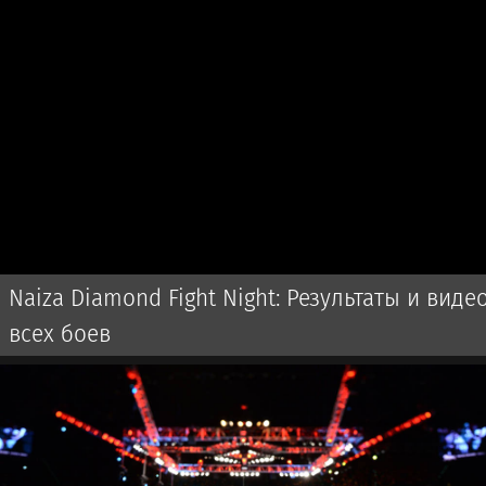
Naiza Diamond Fight Night: Результаты и виде
всех боев