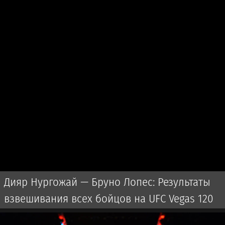
Дияр Нургожай — Бруно Лопес: Результаты
взвешивания всех бойцов на UFC Vegas 120