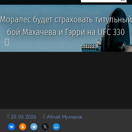
Моралес будет страховать титульный
бой Махачева и Гэрри на UFC 330
25.06.2026
Аблай Мухтаров