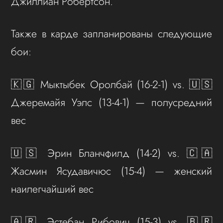
Джиллиан Робертсон.
Также в карде запланированы следующие
бои:
🇰🇬 Мыктыбек Оролбай (16-2-1) vs. 🇺🇸
Джеремайя Уэлс (13-4-1) — полусредний
вес
🇺🇸 Эрин Бланчфилд (14-2) vs. 🇨🇦
Жасмин Ясудавичюс (15-4) — женский
наилегчайший вес
🇦🇷 Эстебан Рибович (15-3) vs. 🇧🇷