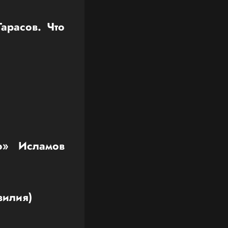
арасов. Что
о» Исламов
зилия)