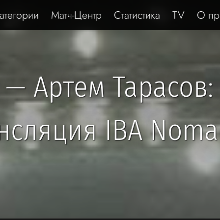
атегории
Матч-Центр
Статистика
TV
О пр
 — Артем Тарасов: 
нсляция IBA Noma