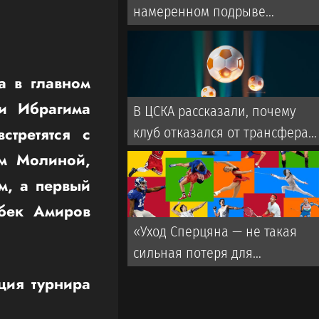
намеренном подрыве
авторитета Инфантино.
Выборы нового президента
пройдут в 2027 году
а в главном
и Ибрагима
В ЦСКА рассказали, почему
третятся с
клуб отказался от трансфера
Даку
м Молиной,
м, а первый
нбек Амиров
«Уход Сперцяна — не такая
сильная потеря для
«Краснодара». Гладилин — о
ция турнира
трансферах клуба