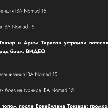
ренция IBA Nomad 15
ов IBA Nomad 15
Токтар и Артем Тарасов устроили потасов
еред боем. ВИДЕО
звешивания IBA Nomad 15
сех боев на турнире IBA Nomad 15
 топом после Еркебулана Токтара: громк