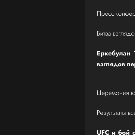
Пресс-конфе
Битва взгляд
Еркебулан 
взглядов п
Церемония в
Результаты в
UFC и бой с