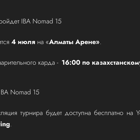
пройдет IBA Nomad 15
ится
4 июля
на «
Алматы Арене»
.
арительного карда -
16:00 по казахстанском
 IBA Nomad 15
ляция турнира будет доступна бесплатно на Y
ing
.