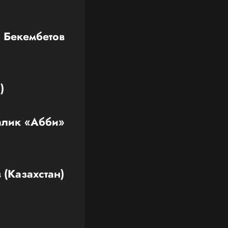
 Бекембетов
)
алик «Абби»
 (Казахстан)