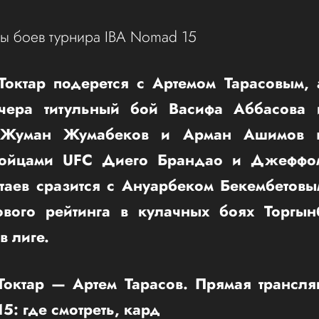
аты боев турнира IBA Nomad 15
Токтар подерется с Артемом Тарасовым, 
ечера титульный бой Васифа Аббасова 
 Жуман Жумабеков и Арман Ашимов вс
ойцами UFC Диего Брандао и Джеффо
таев сразится с Ануарбеком Бекембетовы
вого рейтинга в кулачных боях Торгы
в лиге.
Токтар — Артем Тарасов. Прямая трансля
5: где смотреть, кард