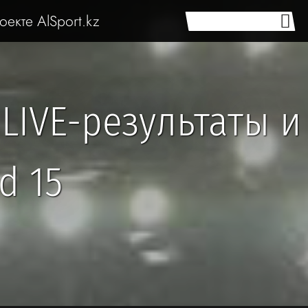
оекте AlSport.kz
LIVE-результаты и
d 15