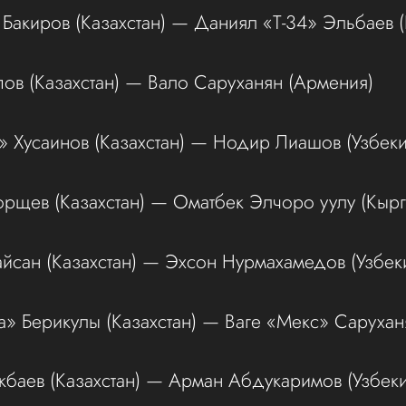
Бакиров (Казахстан) — Даниял «Т-34» Эльбаев (
ов (Казахстан) — Вало Саруханян (Армения)
» Хусаинов (Казахстан) — Нодир Лиашов (Узбеки
рщев (Казахстан) — Оматбек Элчоро уулу (Кырг
йсан (Казахстан) — Эхсон Нурмахамедов (Узбеки
» Берикулы (Казахстан) — Ваге «Мекс» Сарухан
баев (Казахстан) — Арман Абдукаримов (Узбеки