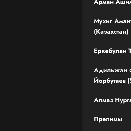
Арман Ашим
Мухит Аман
(Казахстан)
Еркебулан Т
Адильжан «
Йорбутаев (
Алмаз Нурга
Прелимы