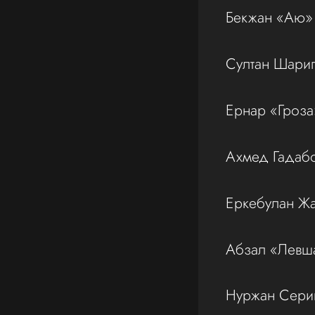
Бекжан «Аю» 
Султан Шарип
Ернар «Гроза
Ахмед Гадабо
Еркебулан Жа
Абзал «Левша
Нуржан Серик