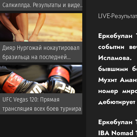
Салкиллда. Результаты и видео
всех боев на UFC Vegas 120
LIVE-Результ
Еркебулан 
событии в
Дияр Нургожай нокаутировал
Исламова.
бразильца на последней
секунде первого раунда в UFC!
бывшими б
Видео и слова после боя
Мухит Аман
номер миро
UFC Vegas 120: Прямая
дебютирует 
трансляция всех боев турнира
Еркебулан 
IBA Nomad 1