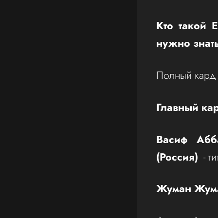
Кто такой 
нужно знать
Полный кард 
Главный ка
Васиф Абб
(Россия)
- ти
Жуман Жума