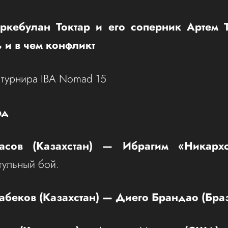
Еркебулан Токтар и его соперник Артем Т
 и в чем конфликт
турнира IBA Nomad 15
рд
асов (Казахстан) — Ибрагим «Никарх
тульный бой.
беков (Казахстан) — Диего Брандао (Бра