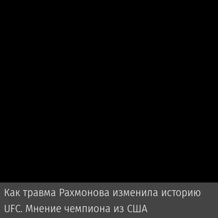
Как травма Рахмонова изменила историю
UFC. Мнение чемпиона из США