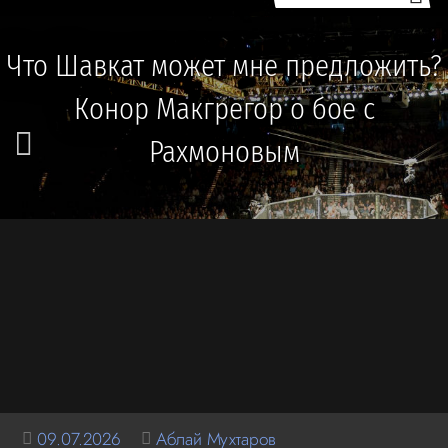
Что Шавкат может мне предложить?
Конор Макгрегор о бое с
Рахмоновым
09.07.2026
Аблай Мухтаров