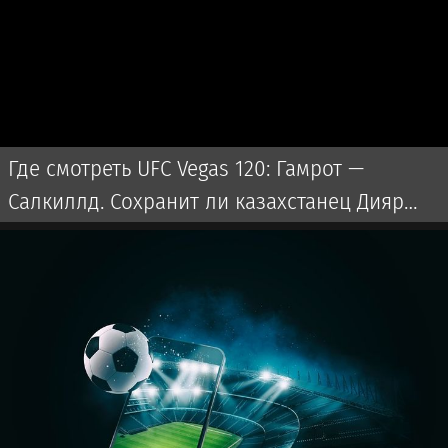
Где смотреть UFC Vegas 120: Гамрот —
Салкиллд. Сохранит ли казахстанец Дияр
Нургожай место в UFC?