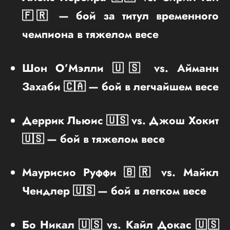
🇫🇷 — бой за титул временного
чемпиона в тяжелом весе
Шон О’Мэлли 🇺🇸 vs. Айманн
Захаби 🇨🇦 — бой в легчайшем весе
Деррик Льюис 🇺🇸 vs. Джош Хокит
🇺🇸 — бой в тяжелом весе
Маурисио Руффи 🇧🇷 vs. Майкл
Чендлер 🇺🇸 — бой в легком весе
Бо Никал 🇺🇸 vs. Кайл Докас 🇺🇸