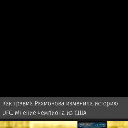
Как травма Рахмонова изменила историю
UFC. Мнение чемпиона из США