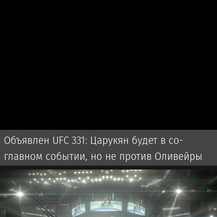
Объявлен UFC 331: Царукян будет в со-
главном событии, но не против Оливейры