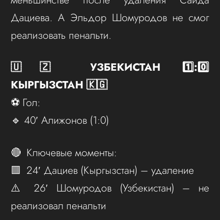
Дациева. А Эльдор Шомуродов не смог
реализовать пенальти.
🇺🇿 УЗБЕКИСТАН 1️⃣:0️⃣
КЫРГЫЗСТАН 🇰🇬
⚽ Гол:
🔹 40′ Алижонов (1:0)
🔴 Ключевые моменты:
🟥 24′ Дациев (Кыргызстан) – удаление
⚠️ 26′ Шомуродов (Узбекистан) – не
реализовал пенальти