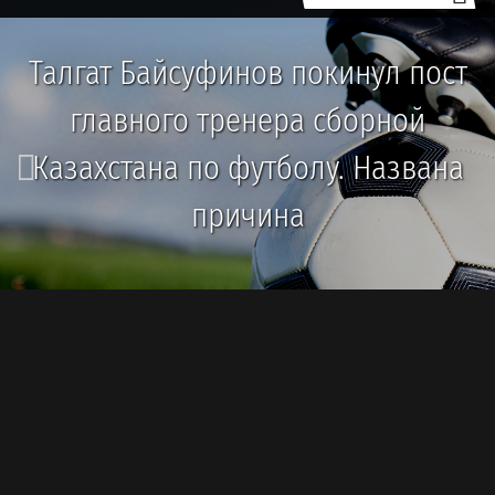
Талгат Байсуфинов покинул пост
главного тренера сборной
Казахстана по футболу. Названа
причина