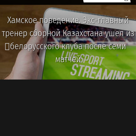
Хамское поведение. Экс-главный
тренер сборной Казахстана ушел из
белорусского клуба после семи
матчей