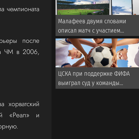
ла чемпионата
Малафеев двумя словами
описал матч с участием
арьеры после
ветеранов «Зенита». Во время
игры использовалась
а ЧМ в 2006,
пиротехника
ЦСКА при поддержке ФИФА
выиграл суд у команды
турецкой Суперлиги
а хорватский
ий «Реал» и
борную.