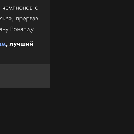
 чемпионов с
яча», прервав
ану Роналду.
ам
, лучший