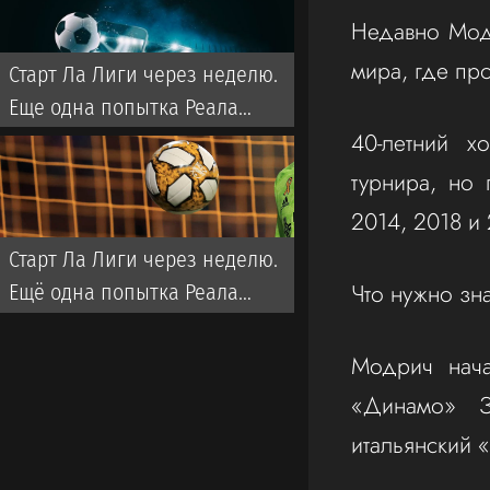
Недавно Модр
мира, где про
Старт Ла Лиги через неделю.
Еще одна попытка Реала
40-летний х
забрать титул у Флика
турнира, но
2014, 2018 и
Старт Ла Лиги через неделю.
Что нужно зн
Ещё одна попытка Реала
забрать титул у Флика
Модрич нача
«Динамо» З
итальянский 