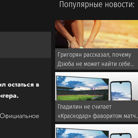
Популярные новости:
Григорян рассказал, почему
Дзюба не может найти себе
команду в РПЛ
л остаться в
нгера.
Гладилин не считает
. Официальное
«Краснодар» фаворитом матч
со «Спартаком» в РПЛ