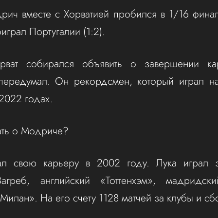
ич вместе с Хорватией пробился в 1/16 фина
играл Португалии (1:2).
орват собирался объявить о завершении к
 передумал. Он рекордсмен, который играл н
 2022 годах.
ать о Модриче?
л свою карьеру в 2002 году. Лука играл з
агреб, английский «Тоттенхэм», мадридск
«Милан». На его счету 1128 матчей за клубы и с