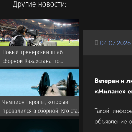
Другие новости:
04.07.2026
Новый тренерский штаб
сборной Казахстана по
футболу: кто будет помогать
ван’т Схипу
Ветеран и л
«Милане» е
Чемпион Европы, который
Такой информ
провалился в сборной. Кто стал
новым тренером Казахстана?
объявление о