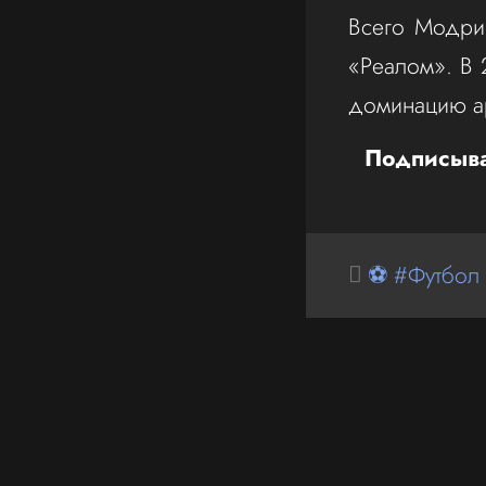
Всего Модри
«Реалом». В 
доминацию ар
Подписыва
⚽ #Футбол