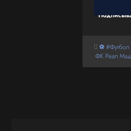
Подписыва
⚽ #Футбол
ФК Реал Ма