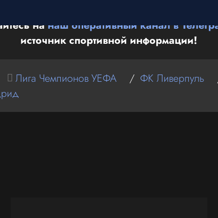
йтесь на
наш оперативный канал в Телегр
источник спортивной информации!
Лига Чемпионов УЕФА
/
ФК Ливерпуль
дрид