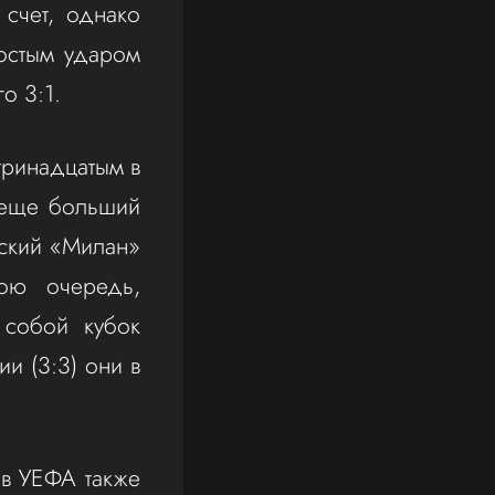
 счет, однако
ростым ударом
о 3:1.
тринадцатым в
 еще больший
ский «Милан»
ою очередь,
 собой кубок
и (3:3) они в
в УЕФА также