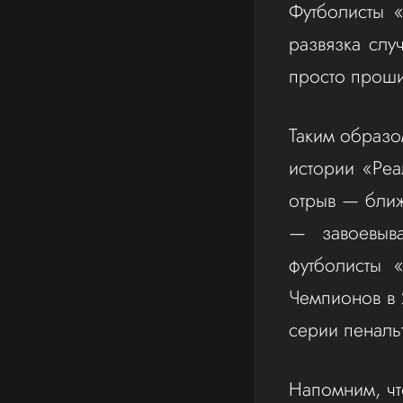
Футболисты «
развязка слу
просто прошил
Таким образо
истории «Ре
отрыв — бли
— завоевыв
футболисты 
Чемпионов в 
серии пеналь
Напомним, ч