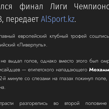
ился финал Лиги Чемпион
8, передает
AlSport.kz
.
главный европейский клубный трофей сошлис
лийский «Ливерпуль».
не выдал голов, однако вместо этого был ом
исайдцев — египетского нападающего
Мохамм
2-й минуте со слезами на глазах покинул поле, 
на.
трасти разгорелись во второй половин