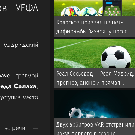
ов УЕФА
Колосков призвал не петь
дифирамбы Захаряну после
первого гола в Примере
ь мадридский
Реал Сосьедад — Реал Мадрид:
рачен травмой
прогноз, анонс и прямая
еда Салаха
,
трансляция Кубка Испании 26
уступив место
февраля 2025 года
Двух арбитров VAR отстранили
е встречи —
из-за первого в сезоне