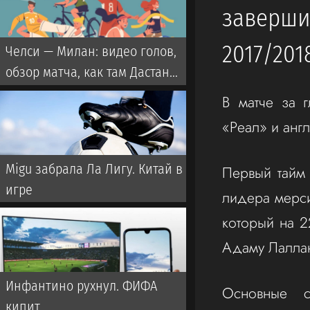
заверш
пройдут в 2027 году
2017/201
Челси — Милан: видео голов,
обзор матча, как там Дастан
Сатпаев?
В матче за 
«Реал» и анг
Migu забрала Ла Лигу. Китай в
Первый тайм 
игре
лидера мерс
который на 2
Адаму Лалла
Инфантино рухнул. ФИФА
Основные с
кипит