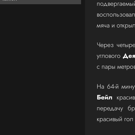
подвергаем
воспользова
мяча и открыл
Через четыр
углового
Дея
с пары метров
На 64-й мин
Бейл
красив
передачу б
красивый гол