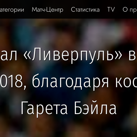
атегории
Матч-Центр
Статистика
TV
О пр
ал «Ливерпуль» 
018, благодаря к
Гарета Бэйла