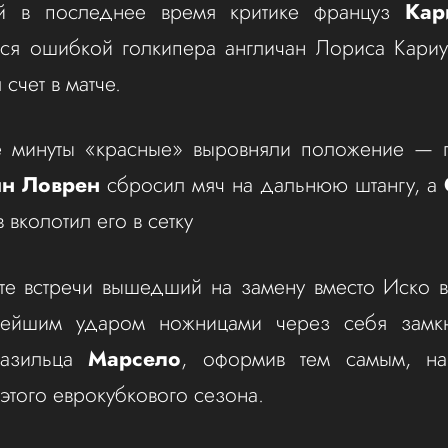
ый в последнее время критике француз
Кар
лся ошибкой голкипера англичан Лориса Кариу
 счет в матче.
е минуты «красные» выровняли положение — 
н Ловрен
сбросил мяч на дальнюю штангу, а
 вколотил его в сетку
уте встречи вышедший на замену вместо Иско 
ейшим ударом ножницами через себя замкн
разильца
Марсело
, оформив тем самым, на
 этого еврокубкового сезона.