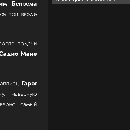
им Бензема
проигрыша «Ливерпуля»
са при вводе
после подачи
Садио Мане
валлиец
Гарет
ул навесную
верно самый