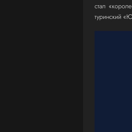
стал «корол
туринский «Ю