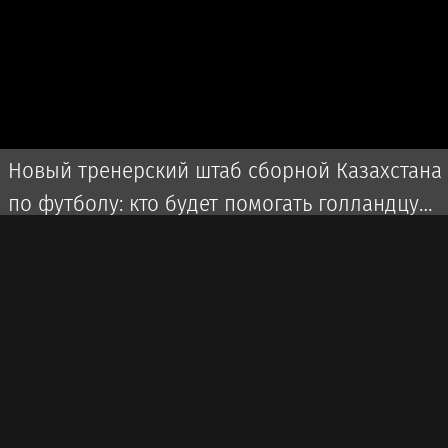
Новый тренерский штаб сборной Казахстана
по футболу: кто будет помогать голландцу
ван’т Схипу