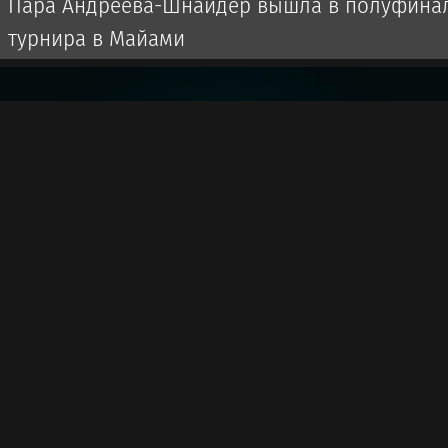
Пара Андреева-Шнайдер вышла в полуфина
турнира в Майами