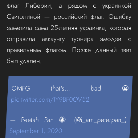
флаг Либерии, а рядом с украинкой
Свитолиной — российский флаг. Ошибку
заметила сама 25-летняя украинка, которая
отправила аккаунту турнира эмодзи с
правильным флагом. Позже данный твит
был удален.
OMFG that's… bad 😬
pic.twitter.com/IY9BF0OV52
— Peetah Pan 🐝 (@i_am_peterpan_)
September 1, 2020