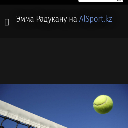
Эмма Радукану на
AlSport.kz
🥎 #ТЕННИС