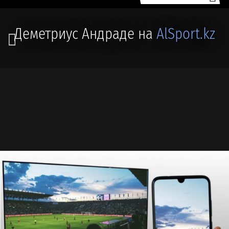
Деметриус Андраде на
AlSport.kz
🥊 #БОКС