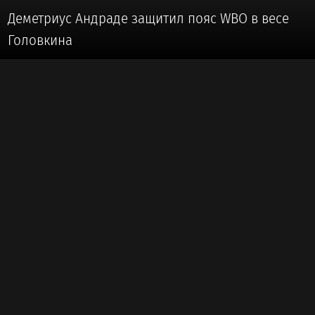
Деметриус Андраде защитил пояс WBO в весе
Головкина
🥊 #БОКС