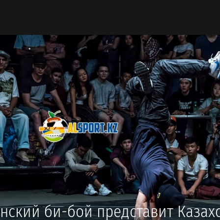
нский би-бой представит Казахс