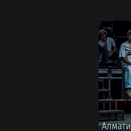
🏅 #ДРУГИЕ
Алмати