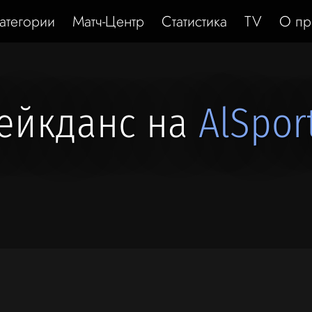
атегории
Матч-Центр
Статистика
TV
О пр
ейкданс на
AlSport