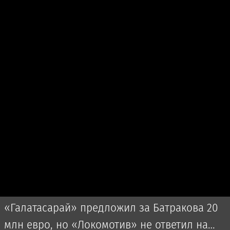
«Галатасарай» предложил за Батракова 20
млн евро, но «Локомотив» не ответил на