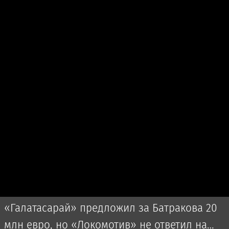
«Галатасарай» предложил за Батракова 20
млн евро, но «Локомотив» не ответил на