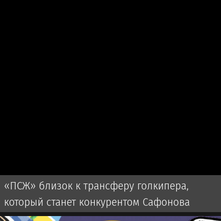
«ПСЖ» близок к трансферу голкипера,
который станет конкурентом Сафонова