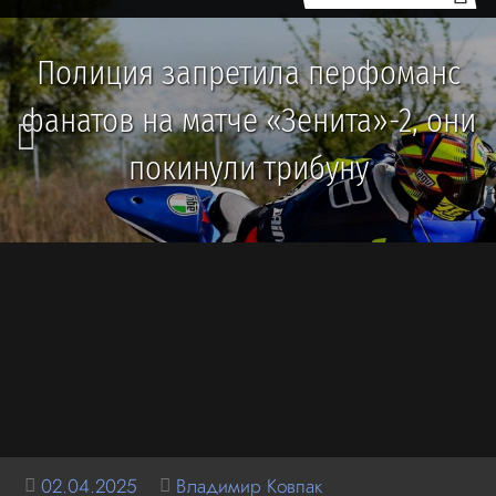
Полиция запретила перфоманс
фанатов на матче «Зенита»-2, они
покинули трибуну
02.04.2025
Владимир Ковпак