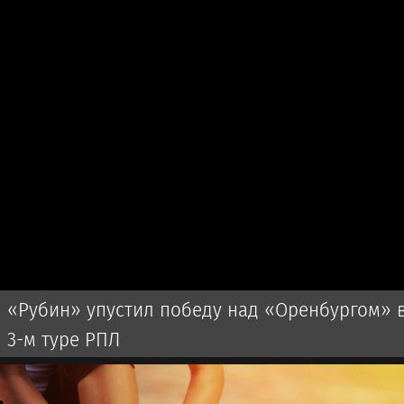
«Рубин» упустил победу над «Оренбургом» 
3-м туре РПЛ