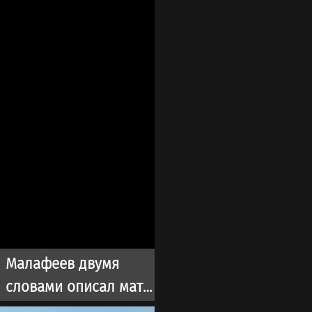
Малафеев двумя
словами описал матч
с участием ветеранов