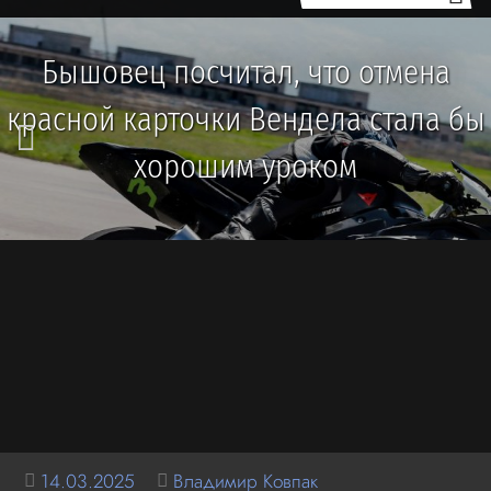
Бышовец посчитал, что отмена
красной карточки Вендела стала бы
хорошим уроком
14.03.2025
Владимир Ковпак