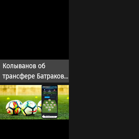
Колыванов об
трансфере Батракова:
На мой взгляд,
Батраков заслужил
лучшего, чем
чемпионат Турции