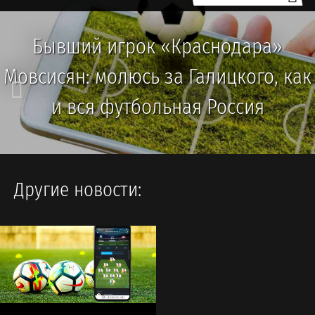
Бывший игрок «Краснодара»
Мовсисян: молюсь за Галицкого, как
и вся футбольная Россия
Другие новости: