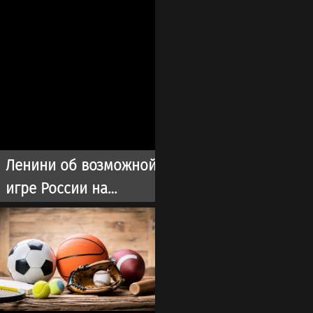
Ленини об возможной
игре России на
чемпионате мира: Они
однозначно прошли
бы далеко