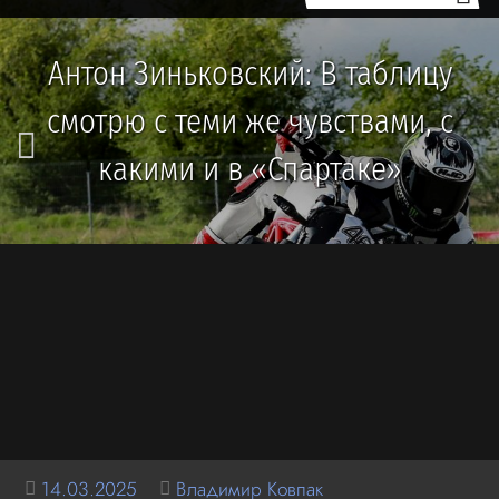
Антон Зиньковский: В таблицу
смотрю с теми же чувствами, с
какими и в «Спартаке»
14.03.2025
Владимир Ковпак