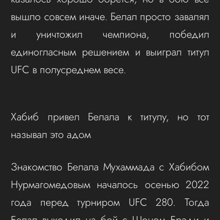
вышло совсем иначе. Белал просто завалял
и уничтожил чемпиона, победил
единогласным решением и выиграл титул
UFC в полусреднем весе.
Хабиб привел Белала к титулу, но тот
называл это адом
Знакомство Белала Мухаммада с Хабибом
Нурмагомедовым началось осенью 2022
года перед турниром UFC 280. Тогда
Белал выходил на бой с Шоном Брэди и