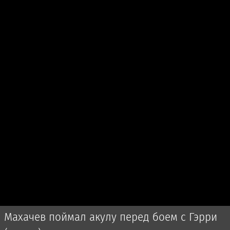
Махачев поймал акулу перед боем с Гэрри