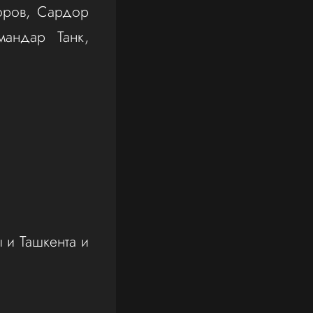
оров, Сардор
мандар Танк,
ы и Ташкента и