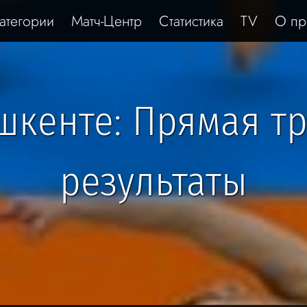
атегории
Матч-Центр
Статистика
TV
О пр
шкенте: Прямая тр
результаты