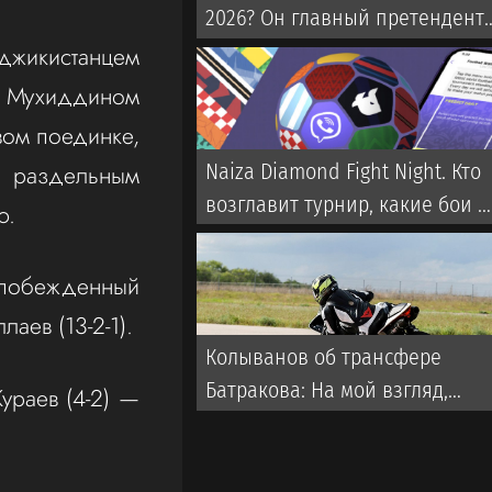
2026? Он главный претендент
на награду по версии
джикистанцем
английского СМИ
 Мухиддином
рвом поединке,
у раздельным
Naiza Diamond Fight Night. Кто
возглавит турнир, какие бои и
ю.
где смотреть
епобежденный
аев (13-2-1).
Колыванов об трансфере
Батракова: На мой взгляд,
ураев (4-2) —
Батраков заслужил лучшего,
чем чемпионат Турции