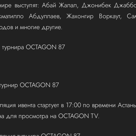
рнире выступят: Абай Жалал, Джонибек Джабб
кматилло Абдуллаев, Жахонгир Воркаут, Са
дов и многие другие.
 турнира OCTAGON 87
ь турнир OCTAGON 87
яция ивента стартует в 17:00 по времени Астан
пна для просмотра на OCTAGON TV.
сляция турнира OCTAGON 87