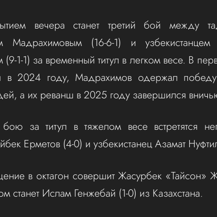
ытием вечера станет третий бой между та
м Мадрахимовым (16-6-1) и узбекистанцем
9-1-1) за временный титул в легком весе. В пе
я в 2024 году, Мадрахимов одержал побед
ей, а их реванш в 2025 году завершился вничь
 бою за титул в тяжелом весе встретятся н
йбек Ерметов (4-0) и узбекистанец Азамат Нуфтилл
ение в октагон совершит Жасурбек «Тайсон» Ж
ом станет Ислам Генжебай (1-0) из Казахстана.