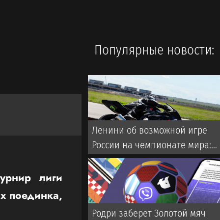
Популярные новости:
Ленини об возможной игре
России на чемпионате мира:
Они однозначно прошли бы
далеко
урнир лиги
ых поединка,
Родри заберет Золотой мяч