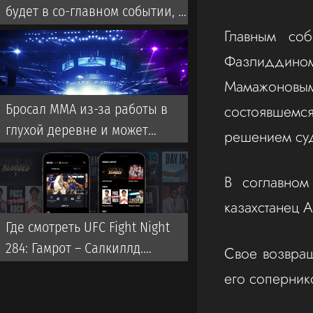
будет в со-главном событии, но
не против Оливейры
Главным соб
Фазлиддино
Мамажоновым (
состоявшемс
Бросал ММА из-за работы в
глухой деревне и может
решением суд
выбить казахстанца из UFC. Что
за боец?
В соглавном
казахстанец А
Где смотреть UFC Fight Night
284: Гамрот – Салкиллд.
Свое возвращ
Сохранит ли казахстанец Дияр
его соперник
Нургожай место в UFC?