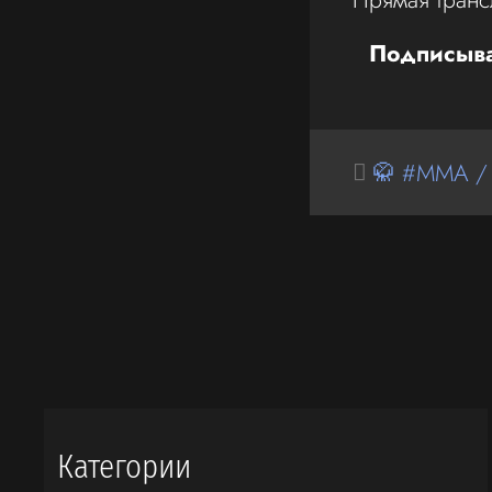
Подписыва
🥋 #MMA /
Категории