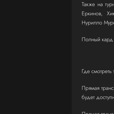
Также на ту
Еркинов, Хи
Нурилло Муро
Полный кард
Где смотрет
Прямая трансл
будет досту
Прямая тран