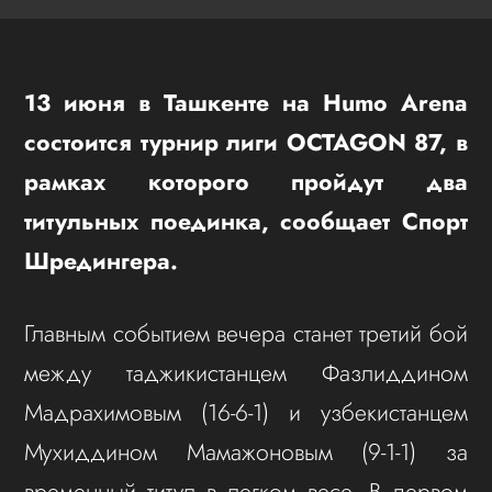
13 июня в Ташкенте на Humo Arena
состоится турнир лиги OCTAGON 87, в
рамках которого пройдут два
титульных поединка, сообщает Спорт
Шредингера.
Главным событием вечера станет третий бой
между таджикистанцем Фазлиддином
Мадрахимовым (16-6-1) и узбекистанцем
Мухиддином Мамажоновым (9-1-1) за
временный титул в легком весе. В первом