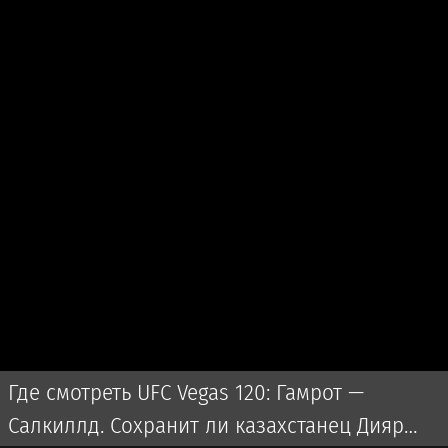
Где смотреть UFC Vegas 120: Гамрот —
Салкиллд. Сохранит ли казахстанец Дияр