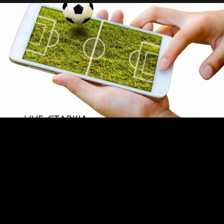
Нургожай место в UFC?