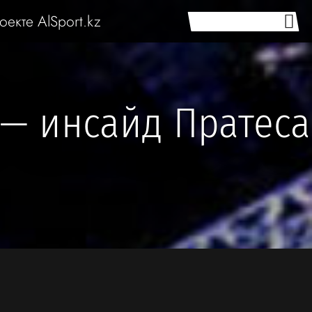
оекте AlSport.kz
 — инсайд Пратеса