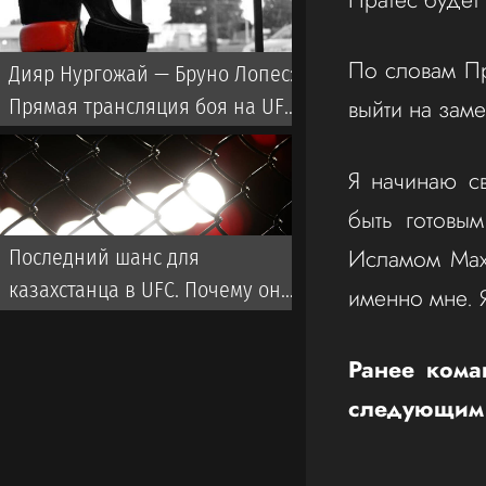
По словам Пр
Дияр Нургожай — Бруно Лопес:
выйти на заме
Прямая трансляция боя на UFC
Vegas 120
Я начинаю св
быть готовым
Исламом Мах
Последний шанс для
казахстанца в UFC. Почему он
именно мне. 
выиграет и что ждать от боя?
Ранее коман
следующим 