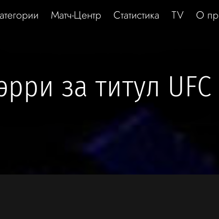
атегории
Матч-Центр
Статистика
TV
О пр
эрри за титул UFC