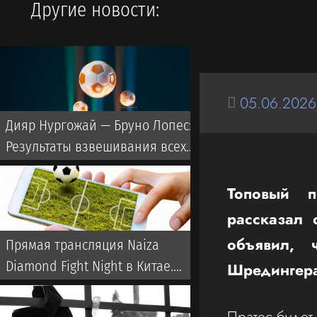
Другие новости:
05.06.2026
Дияр Нургожай — Бруно Лопес:
Результаты взвешивания всех
бойцов на UFC Vegas 120
Топовый п
рассказал 
объявил, 
Прямая трансляция Naiza
Diamond Fight Night в Китае.
Шредингер
Когда и где смотреть турнир
Пратес будет 