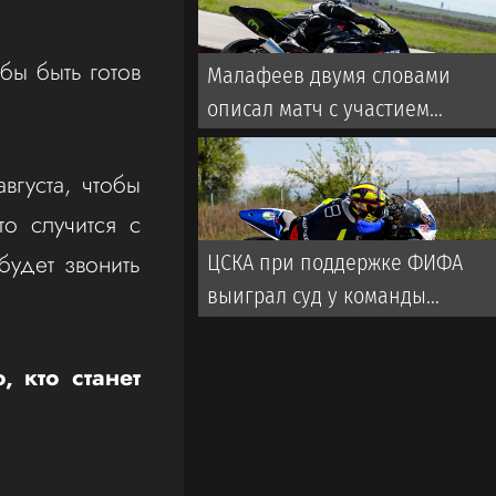
бы быть готов
Малафеев двумя словами
описал матч с участием
ветеранов «Зенита». Во время
игры использовалась
вгуста, чтобы
пиротехника
то случится с
удет звонить
ЦСКА при поддержке ФИФА
выиграл суд у команды
турецкой Суперлиги
, кто станет