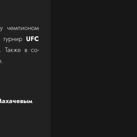
ду чемпионом
т турнир
UFC
. Также в со-
ие.
 Махачевым