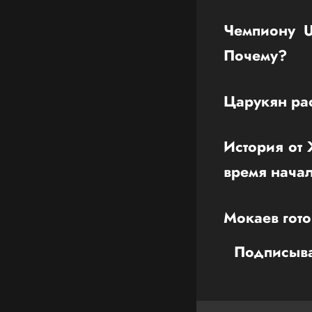
Чемпиону U
Почему?
Царукян ра
История от
время нача
Мокаев гото
Подписыва