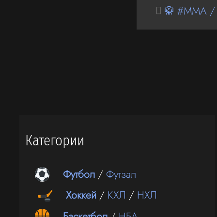
🥋 #MMA /
Категории
Футбол
/
Футзал
Хоккей
/
КХЛ
/
НХЛ
Баскетбол
/
НБА