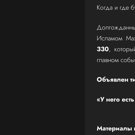
Когда и где 
Долгожданны
Исламом Мах
330
, которы
главном собы
Объявлен т
«У него ест
Материалы п