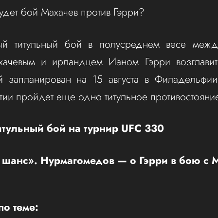
будет бой Махачев против Гэрри?
й титульный бой в полусреднем весе меж
ачевым и ирландцем Ианом Гэрри возглави
й запланирован на 15 августа в Филадельфии
тии пройдет еще одно титульное противостоян
итульный бой на турнир UFC 330
ь шанс». Нурмагомедов — о Гэрри в бою с
о теме: