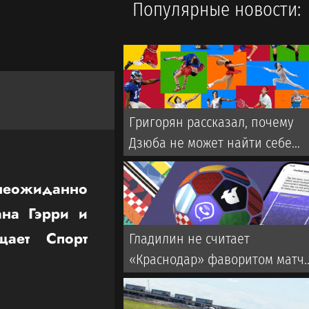
Популярные новости:
Григорян рассказал, почему
Дзюба не может найти себе
команду в РПЛ
неожиданно
ана Гэрри и
щает Спорт
Гладилин не считает
«Краснодар» фаворитом матч
со «Спартаком» в РПЛ