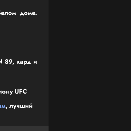
Белом доме.
 89, кард и
пиону UFC
ам
, лучший