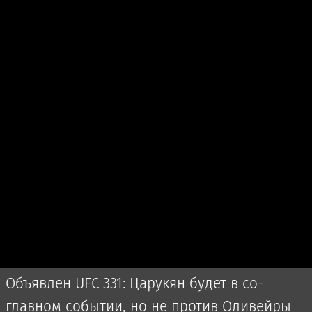
Объявлен UFC 331: Царукян будет в со-
главном событии, но не против Оливейры