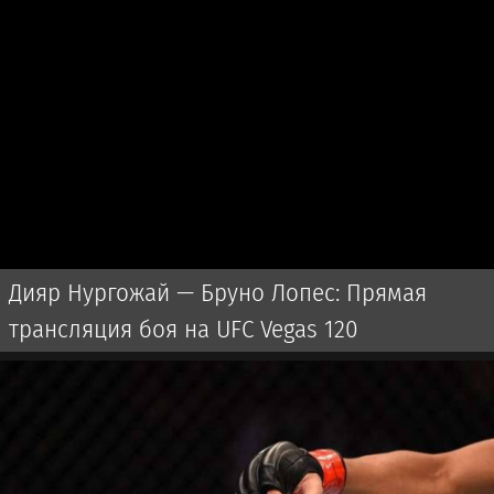
Дияр Нургожай — Бруно Лопес: Прямая
трансляция боя на UFC Vegas 120