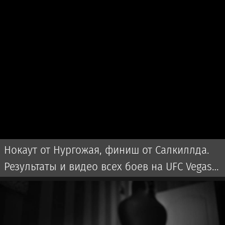
Нокаут от Нургожая, финиш от Салкиллда.
Результаты и видео всех боев на UFC Vegas
120