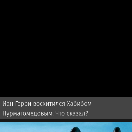
Иан Гэрри восхитился Хабибом
Нурмагомедовым. Что сказал?