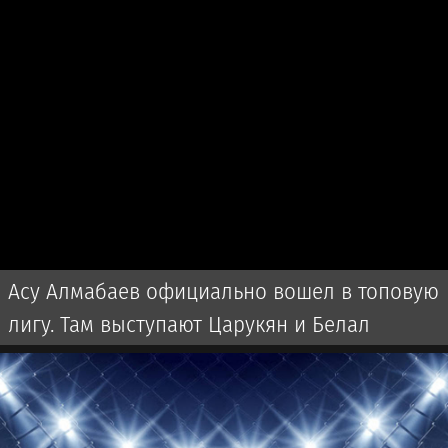
Асу Алмабаев официально вошел в топовую
лигу. Там выступают Царукян и Белал