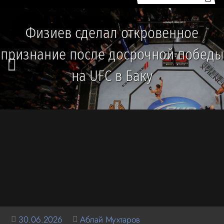
Физиев сделал откровенное
признание после досрочной победы
на UFC в Баку
30.06.2026
Аблай Мухтаров