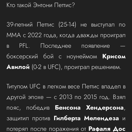
Кто такой Энтони Петтис?
39-летний Петтис (25-14) не выступал по
ММА с 2022 года, когда дважды проиграл
в PFL. Последнее появление —
боксерский бой с ноунеймом
Крисом
Авилой
(0-2 в UFC), проиграл решением.
Титулом UFC в легком весе Петтис владел в
другой эпохе — с 2013 по 2015 год. Взял
пояс, победив
Бенсона Хендерсона
,
защитил против
Гилберта Мелендеза
и
потерял после поражения от
Рафаля Дос