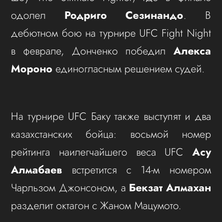
одолел
Родриго Сезинандо
. В
дебютном бою на турнире UFC Fight Night
в феврале, Донченко победил
Алекса
Мороно
единогласным решением судей.
На турнире UFC Баку также выступят и два
казахстанских бойца: восьмой номер
рейтинга наилегчайшего веса UFC
Асу
Алмабаев
встретится с 14-м номером
Чарльзом Джонсоном, а
Бекзат Алмахан
разделит октагон с Жаном Мацумото.