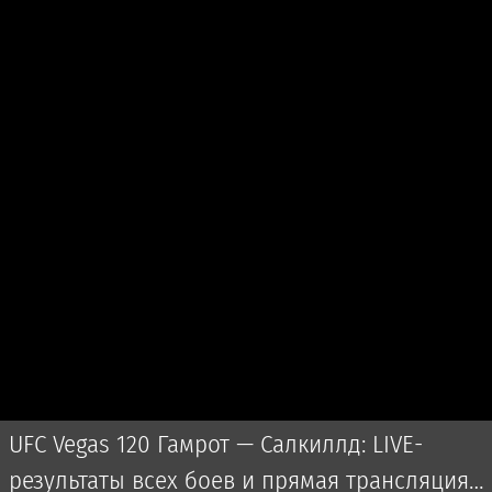
UFC Vegas 120 Гамрот — Салкиллд: LIVE-
результаты всех боев и прямая трансляция