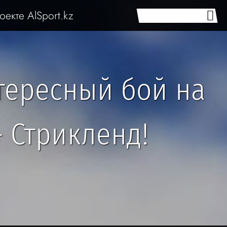
оекте AlSport.kz
тересный бой на
— Стрикленд!