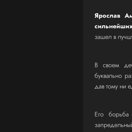
Ярослав А
сильнейших
зашел в лучш
В своем деб
буквально ра
дав тому ни 
Его борьба 
запредельны