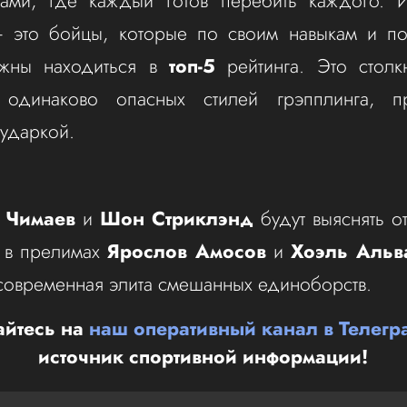
ками, где каждый готов перебить каждого.
это бойцы, которые по своим навыкам и по
лжны находиться в
топ-5
рейтинга. Это столк
одинаково опасных стилей грэпплинга, п
 ударкой.
 Чимаев
и
Шон Стриклэнд
будут выяснять 
, в прелимах
Ярослов Амосов
и
Хоэль Альв
 современная элита смешанных единоборств.
йтесь на
наш оперативный канал в Телегр
источник спортивной информации!