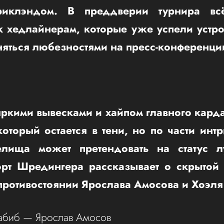
иклэндом. В преддверии турнира вс
к хедлайнерам, которые уже успели устро
няться любезностями на пресс-конференци
ркими вывесками и хайпом главного кард
оторый остается в тени, но по части интр
елища может претендовать на статус 
орт Шредингера рассказывает о скрыто
противостоянии Ярослава Амосова и Хоэля
Хабиб — Ярослав Амосов