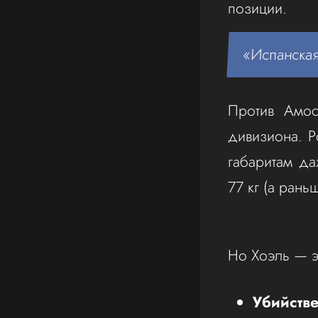
позиции.
«Испанская
Против Амос
дивизиона. 
габаритам да
77 кг (а рань
Но Хоэль — э
Убийстве