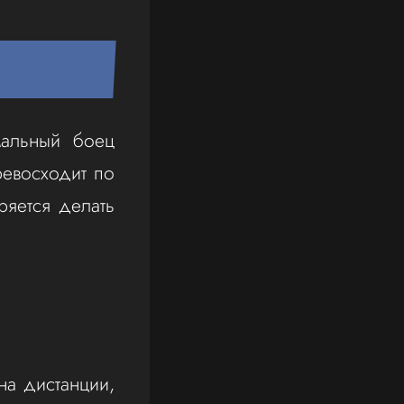
мальный боец
ревосходит по
ряется делать
на дистанции,