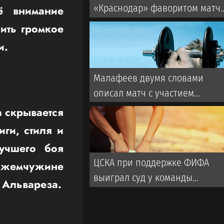
«Краснодар» фаворитом матч
ё внимание
со «Спартаком» в РПЛ
ить громкое
и.
Малафеев двумя словами
описал матч с участием
ветеранов «Зенита». Во время
а скрывается
игры использовалась
иги, стиля и
пиротехника
лучшего боя
ЦСКА при поддержке ФИФА
й жемчужине
выиграл суд у команды
 Альвареза.
турецкой Суперлиги