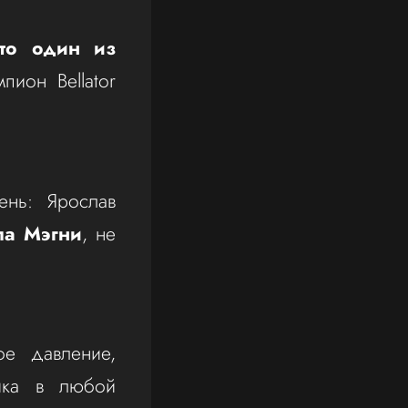
то один из
ион Bellator
ень: Ярослав
ла Мэгни
, не
ое давление,
ника в любой