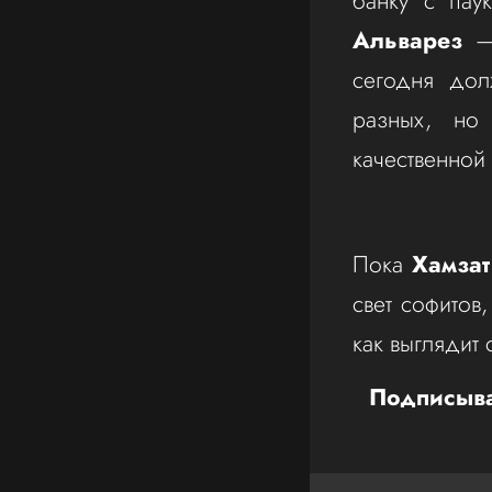
банку с пау
Альварез
— 
сегодня до
разных, но 
качественной
Пока
Хамзат
свет софитов
как выглядит
Подписыва