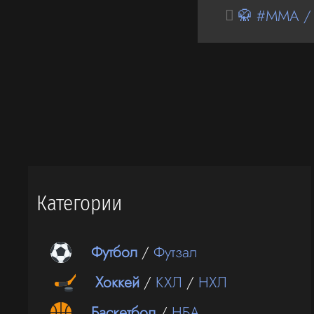
🥋 #MMA /
Категории
Футбол
/
Футзал
Хоккей
/
КХЛ
/
НХЛ
Баскетбол
/
НБА