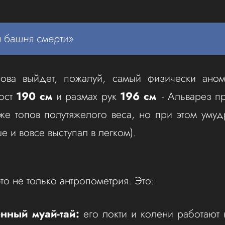
 башня смерти»
ова выйдет, пожалуй, самый физически ано
Рост
190 см
и размах рук
196 см
- Альварез п
же топов полутяжелого веса, но при этом умуд
ше и вовсе выступал в легком).
то не только антропометрия. Это:
нный муай-тай:
его локти и колени работают 