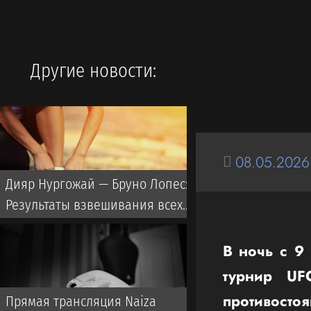
Другие новости:
08.05.2026
Дияр Нургожай — Бруно Лопес:
Результаты взвешивания всех
бойцов на UFC Vegas 120
В ночь с 9
турнир UF
противост
Прямая трансляция Naiza