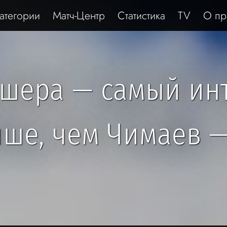
атегории
Матч-Центр
Статистика
TV
О пр
шера — самый ин
чше, чем Чимаев 