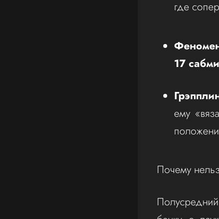
где сопер
Феномен
17 сабм
Грэппли
ему «вяз
положени
Почему нельз
Полусредний