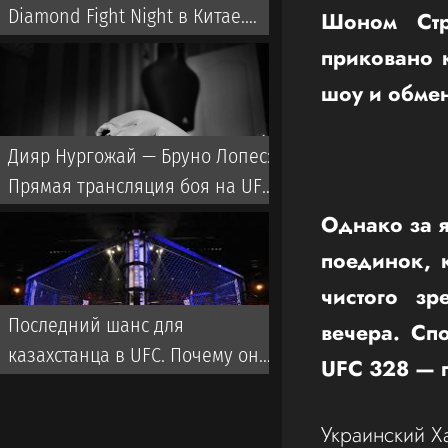
Diamond Fight Night в Китае.
Шоном Стр
Когда и где смотреть турнир
приковано 
шоу и обме
Дияр Нургожай — Бруно Лопес:
Прямая трансляция боя на UFC
Vegas 120
Однако за я
поединок, к
чистого зр
Последний шанс для
вечера. Сп
казахстанца в UFC. Почему он
UFC 328 — 
выиграет и что ждать от боя?
Украинский 