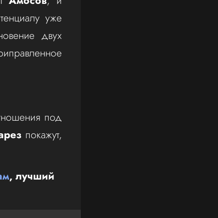
 И
Амосов
, и
тенциалу уже
новение двух
риправленное
отношения под
арез
покажут,
ам
, лучший