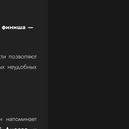
 финиша —
ти позволяют
ых неудобных
и напоминает